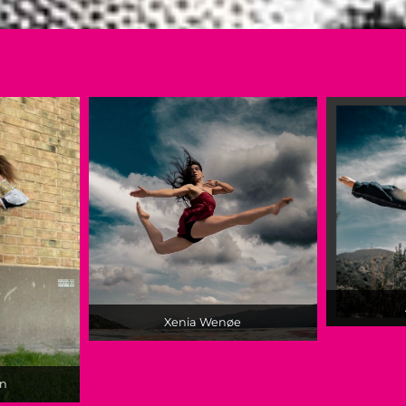
Xenia Wenøe
en